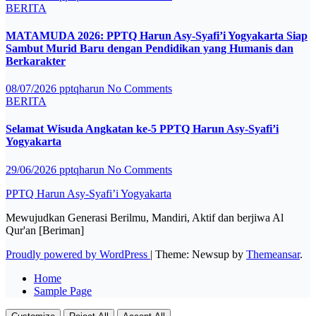
BERITA
MATAMUDA 2026: PPTQ Harun Asy-Syafi’i Yogyakarta Siap
Sambut Murid Baru dengan Pendidikan yang Humanis dan
Berkarakter
08/07/2026
pptqharun
No Comments
BERITA
Selamat Wisuda Angkatan ke-5 PPTQ Harun Asy-Syafi’i
Yogyakarta
29/06/2026
pptqharun
No Comments
PPTQ Harun Asy-Syafi’i Yogyakarta
Mewujudkan Generasi Berilmu, Mandiri, Aktif dan berjiwa Al
Qur'an [Beriman]
Proudly powered by WordPress
|
Theme: Newsup by
Themeansar
.
Home
Sample Page